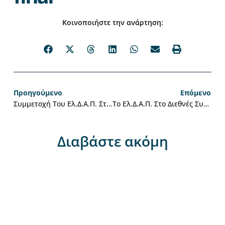
Κοινοποιήστε την ανάρτηση:
Προηγούμενο
Επόμενο
Συμμετοχή Του Ελ.Δ.Α.Π. Στο Συνέδριο «Αττική 2026: Κλιματική Ανθεκτικότητα» Στο Επίκεντρο Η Ανταλλαγή Καλών Πρακτικών, Η Εκπαίδευση Και Η Ενδυνάμωση Των Τοπικών Κοινοτήτων
Το Ελ.Δ.Α.Π. Στο Διεθνές Συνέδριο ICPCDGR 2026
Διαβάστε ακόμη