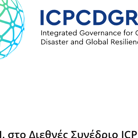
Π. στο Διεθνές Συνέδριο I