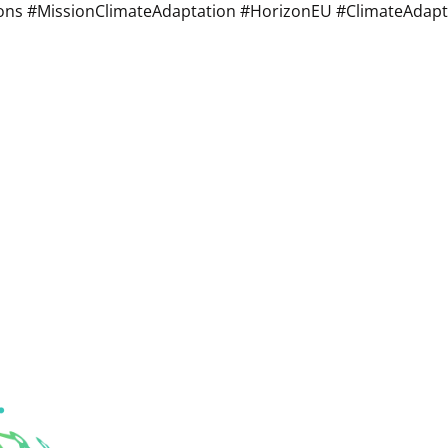
ons #MissionClimateAdaptation #HorizonEU #ClimateAdap