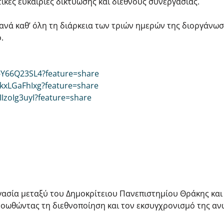
ικές ευκαιρίες δικτύωσης και διεθνούς συνεργασίας.
τανά καθ’ όλη τη διάρκεια των τριών ημερών της διοργάνω
.
X-Y66Q23SL4?feature=share
NkxLGaFhIxg?feature=share
IIzoIg3uyI?feature=share
ασία μεταξύ του Δημοκρίτειου Πανεπιστημίου Θράκης και τ
ροωθώντας τη διεθνοποίηση και τον εκσυγχρονισμό της αν