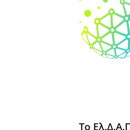
Το Ελ.Δ.Α.