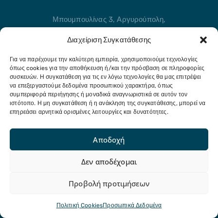
Μπουμπουλίνας 3, Αργυρούπολη,
Αττική, 16451
Διαχείριση Συγκατάθεσης
211 21 80 954
Για να παρέχουμε την καλύτερη εμπειρία, χρησιμοποιούμε τεχνολογίες
όπως cookies για την αποθήκευση ή/και την πρόσβαση σε πληροφορίες
Στείλτε μας μήνυμα
συσκευών. Η συγκατάθεση για τις εν λόγω τεχνολογίες θα μας επιτρέψει
να επεξεργαστούμε δεδομένα προσωπικού χαρακτήρα, όπως
info@eldap.gr
συμπεριφορά περιήγησης ή μοναδικά αναγνωριστικά σε αυτόν τον
ιστότοπο. Η μη συγκατάθεση ή η ανάκληση της συγκατάθεσης, μπορεί να
επηρεάσει αρνητικά ορισμένες λειτουργίες και δυνατότητες.
Αποδοχή
Ελληνικό Δίκτυο Ανθεκτικών Πόλεων © 2025.
Δεν αποδέχομαι
Με επιφύλαξη παντός δικαιώματος
Προβολή προτιμήσεων
Fueled by
QUESTIT
Πολιτική Cookies
Προσωπικά Δεδομένα