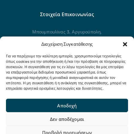
Στοιχεία Επικοινωνίας
Μπουμπουλίνας 3, Αργυρούπολη,
Αττική, 16451
Διαχείριση Συγκατάθεσης
211 21 80 954
Για να παρέχουμε την καλύτερη εμπειρία, χρησιμοποιούμε τεχνολογίες
όπως cookies για την αποθήκευση ή/και την πρόσβαση σε πληροφορίες
Στείλτε μας μήνυμα
συσκευών. Η συγκατάθεση για τις εν λόγω τεχνολογίες θα μας επιτρέψει
να επεξεργαστούμε δεδομένα προσωπικού χαρακτήρα, όπως
info@eldap.gr
συμπεριφορά περιήγησης ή μοναδικά αναγνωριστικά σε αυτόν τον
ιστότοπο. Η μη συγκατάθεση ή η ανάκληση της συγκατάθεσης, μπορεί να
επηρεάσει αρνητικά ορισμένες λειτουργίες και δυνατότητες.
Αποδοχή
Ελληνικό Δίκτυο Ανθεκτικών Πόλεων © 2025.
Δεν αποδέχομαι
Με επιφύλαξη παντός δικαιώματος
Προβολή προτιμήσεων
Fueled by
QUESTIT