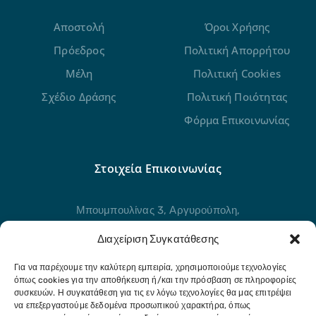
Αποστολή
Όροι Χρήσης
Πρόεδρος
Πολιτική Απορρήτου
Μέλη
Πολιτική Cookies
Σχέδιο Δράσης
Πολιτική Ποιότητας
Φόρμα Επικοινωνίας
Στοιχεία Επικοινωνίας
Μπουμπουλίνας 3, Αργυρούπολη,
Αττική, 16451
Διαχείριση Συγκατάθεσης
211 21 80 954
Για να παρέχουμε την καλύτερη εμπειρία, χρησιμοποιούμε τεχνολογίες
όπως cookies για την αποθήκευση ή/και την πρόσβαση σε πληροφορίες
Στείλτε μας μήνυμα
συσκευών. Η συγκατάθεση για τις εν λόγω τεχνολογίες θα μας επιτρέψει
να επεξεργαστούμε δεδομένα προσωπικού χαρακτήρα, όπως
info@eldap.gr