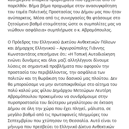
παρελθόν. Βήμα βήμα προχωράμε στην ανασυγκρότηση
του τομέα Πολιτικής Προστασίας του Δήμου μας που ήταν
ανύπαρκτος. Μέσα από τις συνεργασίες θα φτάσουμε στο
ζητούμενο βαθμό ετοιμότητας ώστε οι συμπολίτες μας να
νιώθουν ασφάλεια» συμπλήρωσε ο κ. Αβραμόπουλος.
Ο Πρόεδρος του Ελληνικού Δικτύου Ανθεκτικών Πόλεων
και Δήμαρχος Ελληνικού – Αργυρούπολης Γιάννης
Κωνσταντάτος επεσήμανε ότι: «H Τοπική Αυτοδιοίκηση
ενώνει δυνάμεις και όλοι μαζί αλληλέγγυοι δίνουμε
λύσεις σε σημαντικά προβλήματα που αφορούν την
προστασία του περιβάλλοντος, την ασφάλεια των
πολιτών και τη θωράκιση του δασικού μας πλούτου. Δεν
θα μπορούσαμε να μην ανταποκριθούμε στο αίτημα του
πολύ καλού μας φίλου Δημάρχου Μετεώρων Λευτέρη
Αβραμόπουλου προκειμένου να συνδράμουμε στην
πυροπροστασία του δεύτερου μεγαλύτερου σε έκταση
Δήμου σε όλη την χώρα που έχει πληγεί, μάλιστα, σε
μεγάλο βαθμό από τις πρωτοφανείς πλημμύρες του
Σεπτεμβρίου που χτύπησαν τη Θεσσαλία. Αυτό είναι το
μήνυμα που πρεσβεύει το Ελληνικό Δίκτυο Ανθεκτικών