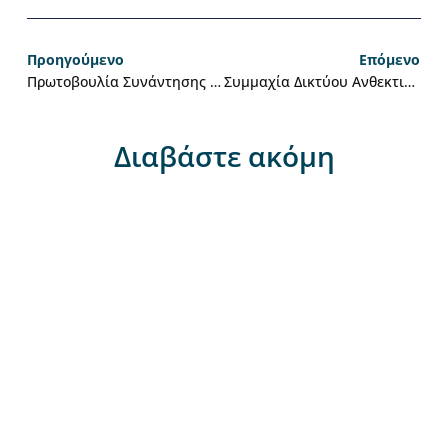
Προηγούμενο
Επόμενο
Πρωτοβουλία Συνάντησης Του ΔΣ Του ΕλΔΑΠ Με Τον Πρωθυπουργό Και Ενημέρωση Του ΔΣ Της ΚΕΔΕ
Συμμαχία Δικτύου Ανθεκτικών Πόλεων Και Υπουργείου Περιβάλλοντος
Διαβάστε ακόμη