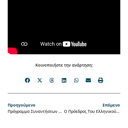
Κοινοποιήστε την ανάρτηση:
Προηγούμενο
Επόμενο
Πρόγραμμα Συναντήσεων Του Ελληνικού Δικτύου Ανθεκτικών Πόλεων Στη Βόρεια Ελλάδα | 13–16 Μαΐου 2026
Ο Πρόεδρος Του Ελληνικού Δικτύου Ανθεκτικών Πόλεων & Δήμαρχος Ελληνικού – Αργυρούπολης, Γιάννης Κωνσταντάτος Στο TV100 Με Αφορμή Προγραμματισμένες Συναντήσεις Στη Βόρεια Ελλάδα