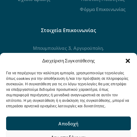
Φόρμα Επικοινωνίας
Στοιχεία Επικοινωνίας
Μπουμπουλίνας 3, Αργυρούπολη,
Αττική, 16451
Διαχείριση Συγκατάθεσης
211 21 80 954
Για να παρέχουμε την καλύτερη εμπειρία, χρησιμοποιούμε τεχνολογίες
όπως cookies για την αποθήκευση ή/και την πρόσβαση σε πληροφορίες
Στείλτε μας μήνυμα
συσκευών. Η συγκατάθεση για τις εν λόγω τεχνολογίες θα μας επιτρέψει
να επεξεργαστούμε δεδομένα προσωπικού χαρακτήρα, όπως
info@eldap.gr
συμπεριφορά περιήγησης ή μοναδικά αναγνωριστικά σε αυτόν τον
ιστότοπο. Η μη συγκατάθεση ή η ανάκληση της συγκατάθεσης, μπορεί να
επηρεάσει αρνητικά ορισμένες λειτουργίες και δυνατότητες.
Αποδοχή
Ελληνικό Δίκτυο Ανθεκτικών Πόλεων © 2025.