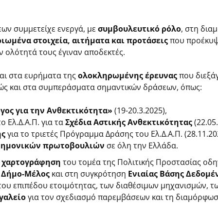
εων συμμετείχε ενεργά, με
συμβουλευτικό ρόλο
, στη δι
ιωμένα στοιχεία, αιτήματα και προτάσεις
που προέκυψ
ν ολότητά τους έγιναν αποδεκτές.
ται στα ευρήματα της
ολοκληρωμένης έρευνας
που διεξάγ
ώς και στα συμπεράσματα σημαντικών δράσεων, όπως:
ογος για την Ανθεκτικότητα»
(19-20.3.2025),
 Ελ.Δ.Α.Π. για τα
Σχέδια Αστικής Ανθεκτικότητας
(22.05
ής
για το τριετές Πρόγραμμα Δράσης του Ελ.Δ.Α.Π. (28.11.20
στημονικών πρωτοβουλιών
σε όλη την Ελλάδα.
ή χαρτογράφηση
του τομέα της Πολιτικής Προστασίας οδη
 Δήμο-Μέλος
και στη συγκρότηση
Ενιαίας Βάσης Δεδομ
ου επιπέδου ετοιμότητας, των διαθέσιμων μηχανισμών, τ
γαλείο
για τον σχεδιασμό παρεμβάσεων και τη διαμόρφωση