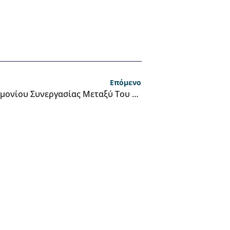
Επόμενο
Πρόσκληση – Υπογραφή Μνημονίου Συνεργασίας Μεταξύ Του Υπουργείου Κλιματικής Κρίσης Και Πολιτικής Προστασίας Και Του Ελληνικού Δικτύου Ανθεκτικών Πόλεων