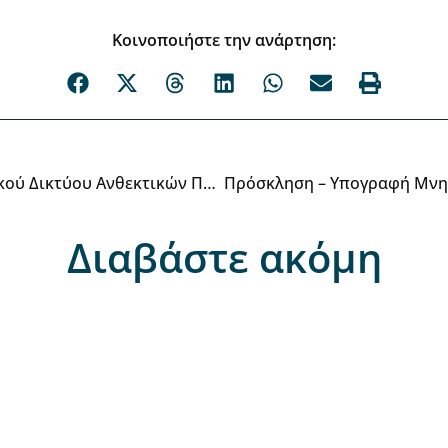
Κοινοποιήστε την ανάρτηση:
Στρατηγικές Αποφάσεις Του Ελληνικού Δικτύου Ανθεκτικών Πόλεων Από Την Επίδαυρο – Η Ανθεκτικότητα Δεν Είναι Θεωρία, Αλλά Καθημερινή Πολιτική Πράξη
Διαβάστε ακόμη