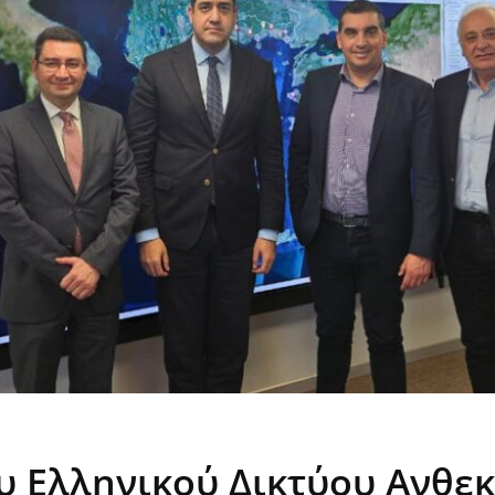
υ Ελληνικού Δικτύου Ανθε