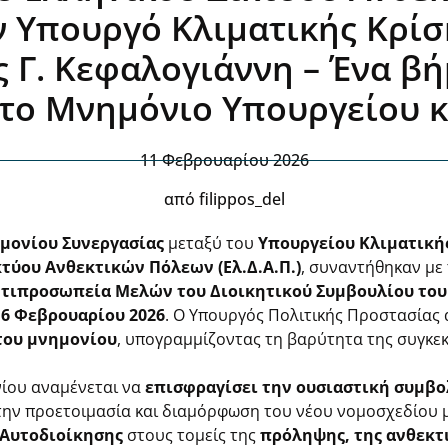
τον Υπουργό Κλιματικής Κρίσ
 Γ. Κεφαλογιάννη – Ένα βή
ο Μνημόνιο Υπουργείου κα
11 Φεβρουαρίου 2026
από
filippos_del
μονίου Συνεργασίας
μεταξύ του
Υπουργείου Κλιματικής
τύου Ανθεκτικών Πόλεων (Ελ.Δ.Α.Π.)
, συναντήθηκαν με
τιπροσωπεία Μελών του Διοικητικού Συμβουλίου του
6 Φεβρουαρίου 2026
. Ο Υπουργός Πολιτικής Προστασίας 
του μνημονίου
, υπογραμμίζοντας τη βαρύτητα της συγκε
ίου αναμένεται να
επισφραγίσει την ουσιαστική συμβο
ην προετοιμασία και διαμόρφωση του νέου νομοσχεδίου 
 Αυτοδιοίκησης
στους τομείς της
πρόληψης, της ανθεκτι