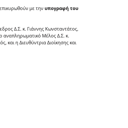
 επικυρωθούν με την
υπογραφή του
εδρος Δ.Σ. κ. Γιάννης Κωνσταντάτος,
ο αναπληρωματικό Μέλος Δ.Σ. κ.
ς, και η Διευθύντρια Διοίκησης και