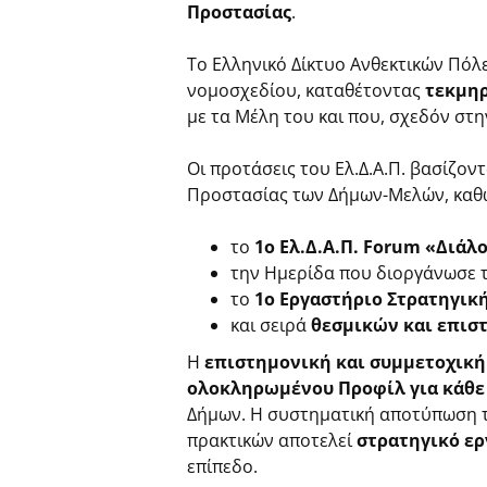
Προστασίας
.
Το Ελληνικό Δίκτυο Ανθεκτικών Πόλ
νομοσχεδίου, καταθέτοντας
τεκμηρ
με τα Μέλη του και που, σχεδόν στη
Οι προτάσεις του Ελ.Δ.Α.Π. βασίζον
Προστασίας των Δήμων-Μελών, καθ
το
1ο Ελ.Δ.Α.Π. Forum «Διάλ
την Ημερίδα που διοργάνωσε το
το
1ο Εργαστήριο Στρατηγικ
και σειρά
θεσμικών και επι
Η
επιστημονική και συμμετοχικ
ολοκληρωμένου Προφίλ για κάθε
Δήμων. Η συστηματική αποτύπωση τ
πρακτικών αποτελεί
στρατηγικό ερ
επίπεδο.