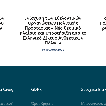
ών
Ενίσχυση των Εθελοντικών
Τ
ου
Οργανώσεων Πολιτικής
Πό
ν
Προστασίας – Νέο θεσμικό
ρ
πλαίσιο και υποστήριξη από το
Ελληνικό Δίκτυο Ανθεκτικών
Πόλεων
16 Ιουλίου 2026
πιλογές
GDPR
Στοιχεία Επι
ποστολή
Όροι Χρήσης
Μπουμπουλίνας