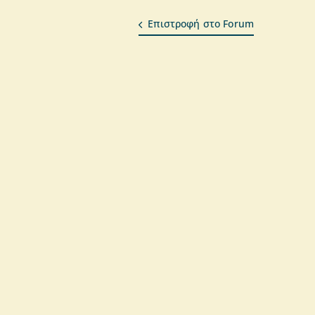
Επιστροφή στο Forum
α
υριδωνίδου
, Hellenic Impact Investing
U Climate Pact Ambassador
μιλία