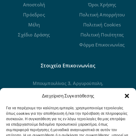
Αποστολή
Όροι Χρήσης
Πρόεδρος
Πολιτική Απορρήτου
Μέλη
Πολιτική Cookies
Σχέδιο Δράσης
Πολιτική Ποιότητας
Φόρμα Επικοινωνίας
Στοιχεία Επικοινωνίας
Μπουμπουλίνας 3, Αργυρούπολη,
Αττική, 16451
Διαχείριση Συγκατάθεσης
211 21 80 954
Για να παρέχουμε την καλύτερη εμπειρία, χρησιμοποιούμε τεχνολογίες
όπως cookies για την αποθήκευση ή/και την πρόσβαση σε πληροφορίες
Στείλτε μας μήνυμα
συσκευών. Η συγκατάθεση για τις εν λόγω τεχνολογίες θα μας επιτρέψει
να επεξεργαστούμε δεδομένα προσωπικού χαρακτήρα, όπως
info@eldap.gr
συμπεριφορά περιήγησης ή μοναδικά αναγνωριστικά σε αυτόν τον
ιστότοπο. Η μη συγκατάθεση ή η ανάκληση της συγκατάθεσης, μπορεί να